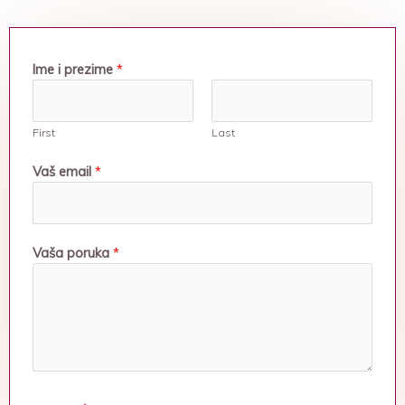
Ime i prezime
*
First
Last
Vaš email
*
Vaša poruka
*