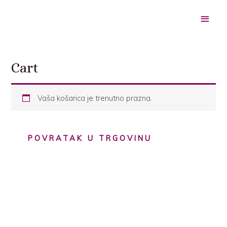
Skip
MAI
to
content
ME
Cart
Vaša košarica je trenutno prazna.
POVRATAK U TRGOVINU