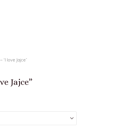
 “I love Jajce”
ve Jajce”