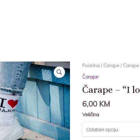
Čarape
Početna
/
Čarape
/ Čarape –
–
Čarape
“I
Čarape – “I lo
love
Jajce”
6,00
KM
količina
Veličina