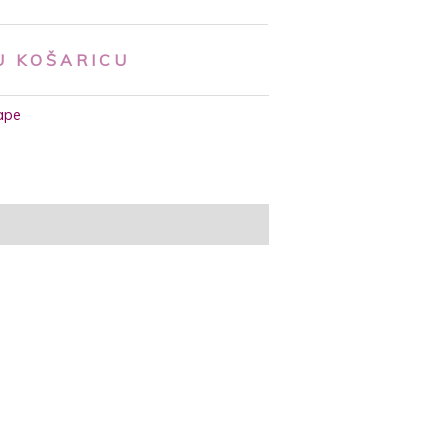
U KOŠARICU
ape