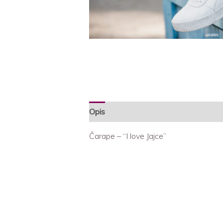
Opis
Dodatne informacije
Recenzi
Čarape – “I love Jajce”