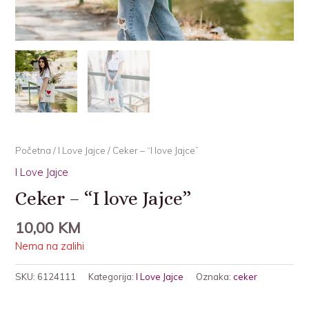
Početna
/
I Love Jajce
/ Ceker – “I love Jajce”
I Love Jajce
Ceker – “I love Jajce”
10,00
KM
Nema na zalihi
SKU:
6124111
Kategorija:
I Love Jajce
Oznaka:
ceker