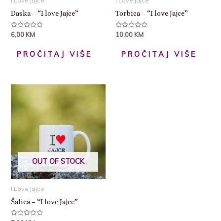
I Love Jajce
I Love Jajce
Daska – “I love Jajce”
Torbica – “I love Jajce”
Ocijenjeno
Ocijenjeno
6,00
KM
10,00
KM
0
0
od
od
5
5
PROČITAJ VIŠE
PROČITAJ VIŠE
OUT OF STOCK
I Love Jajce
Šalica – “I love Jajce”